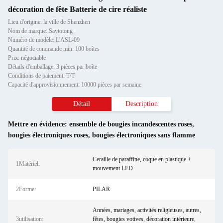
décoration de fête Batterie de cire réaliste
Lieu d'origine: la ville de Shenzhen
Nom de marque: Saytotong
Numéro de modèle: L'ASL-09
Quantité de commande min: 100 boîtes
Prix: négociable
Détails d'emballage: 3 pièces par boîte
Conditions de paiement: T/T
Capacité d'approvisionnement: 10000 pièces par semaine
Détail
Description
Mettre en évidence:
ensemble de bougies incandescentes roses
,
bougies électroniques roses
,
bougies électroniques sans flamme
Ceraille de paraffine, coque en plastique +
1Matériel:
mouvement LED
2Forme:
PILAR
Années, mariages, activités religieuses, autres,
3utilisation:
fêtes, bougies votives, décoration intérieure,