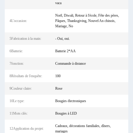
vaca
Noël, Diwali, Retour à l'école, Fête des pères,
4L'occasion:
Pâques, Thanksgiving, Nouvel An chinois,
Mariage, No
5Fabrication à la main:
- Oui, oui.
6Batterie:
Batterie 2*AA
7fonction:
Commande à distance
8Résultats de l'enquête:
100
9Couleur claire:
Rose
10Le type:
Bougies électroniques
11Mots clés:
Bougies à LED
Cadeaux, décorations familiales, dîners,
12Application du projet:
mariages