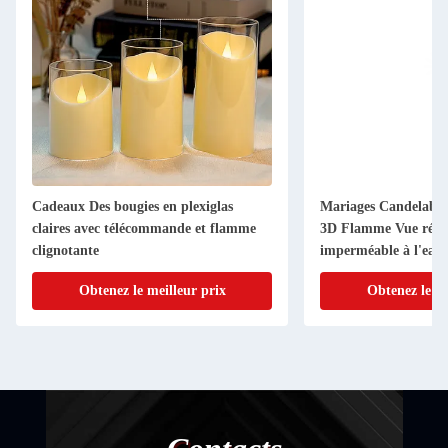
Cadeaux Des bougies en plexiglas
Mariages Candelabre
claires avec télécommande et flamme
3D Flamme Vue réelle
clignotante
imperméable à l'eau
flottante
Obtenez le meilleur prix
Obtenez le me