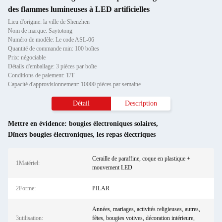
des flammes lumineuses à LED artificielles
Lieu d'origine: la ville de Shenzhen
Nom de marque: Saytotong
Numéro de modèle: Le code ASL-06
Quantité de commande min: 100 boîtes
Prix: négociable
Détails d'emballage: 3 pièces par boîte
Conditions de paiement: T/T
Capacité d'approvisionnement: 10000 pièces par semaine
Détail
Description
Mettre en évidence:
bougies électroniques solaires
,
Dîners bougies électroniques
,
les repas électriques
Ceraille de paraffine, coque en plastique +
1Matériel:
mouvement LED
2Forme:
PILAR
Années, mariages, activités religieuses, autres,
3utilisation:
fêtes, bougies votives, décoration intérieure,