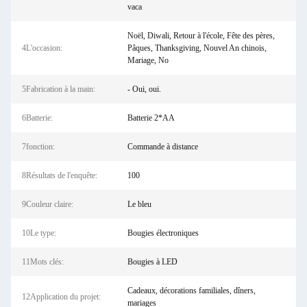
vaca
Noël, Diwali, Retour à l'école, Fête des pères,
4L'occasion:
Pâques, Thanksgiving, Nouvel An chinois,
Mariage, No
5Fabrication à la main:
- Oui, oui.
6Batterie:
Batterie 2*AA
7fonction:
Commande à distance
8Résultats de l'enquête:
100
9Couleur claire:
Le bleu
10Le type:
Bougies électroniques
11Mots clés:
Bougies à LED
Cadeaux, décorations familiales, dîners,
12Application du projet:
mariages