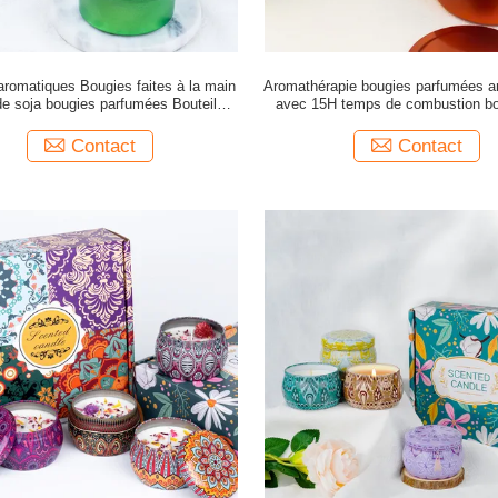
aromatiques Bougies faites à la main
Aromathérapie bougies parfumées a
de soja bougies parfumées Bouteilles
avec 15H temps de combustion bo
étain colorées Ensemble cadeau
cire de soja faites à la mai
Contact
Contact