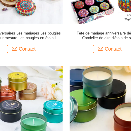
versaires Les mariages Les bougies
Fête de mariage anniversaire dé
sur mesure Les bougies en étain Les
Candelier de cire d'étain de 
 parfumées Avec la sauge Arôme de
lavande Luxe Spirituel
Contact
Contact