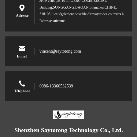
Je ne veux pas.1611, GEBU COMMERCIAL
Building,SONGGANG,BAOAN,Shenzhen,CHINE,
518105 Il est également possible d'envoyer des courriers à
Adresse
l'adresse suivante:
vincent@saytotong.com
E-mail
0086-13360532539
Téléphone
Shenzhen Saytotong Technology Co., Ltd.