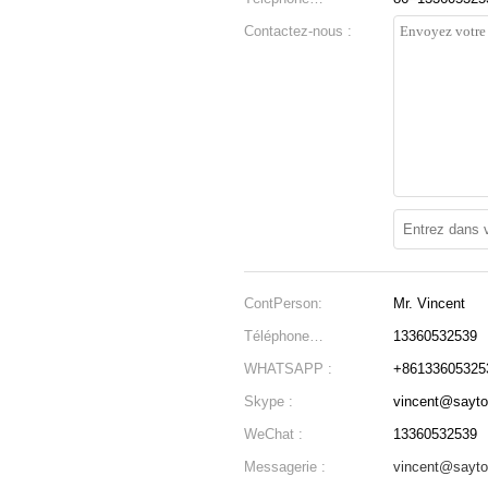
professionnel :
Contactez-nous :
ContPerson:
Mr. Vincent
Téléphone
13360532539
professionnel :
WHATSAPP :
+86133605325
Skype :
vincent@sayt
WeChat :
13360532539
Messagerie :
vincent@sayt