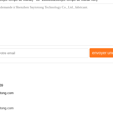
envoyer u
39
otong.com
otong.com