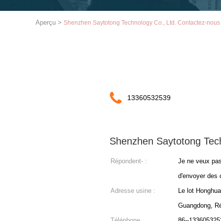
Aperçu
>
Shenzhen Saytotong Technology Co., Ltd. Contactez-nous
13360532539
Shenzhen Saytotong Tech
Répondent- :
Je ne veux p
d'envoyer des c
Adresse usine :
Le lot Honghua
Guangdong, Rép
Téléphone
86--1336053253