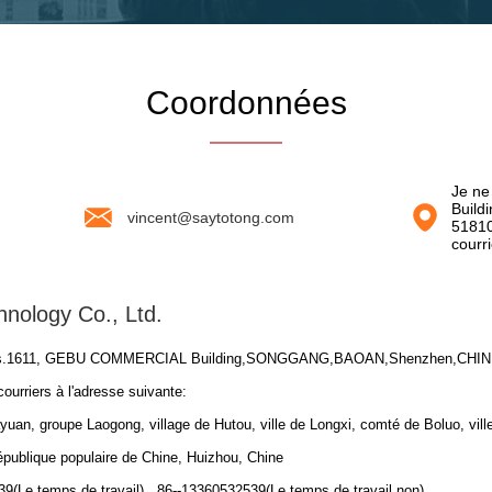
Coordonnées
Je n
Buil
vincent@saytotong.com
51810
courr
nology Co., Ltd.
as.1611, GEBU COMMERCIAL Building,SONGGANG,BAOAN,Shenzhen,CHINE, 5
ourriers à l'adresse suivante:
yuan, groupe Laogong, village de Hutou, ville de Longxi, comté de Boluo, vill
ublique populaire de Chine, Huizhou, Chine
9(Le temps de travail) 86--13360532539(Le temps de travail non)