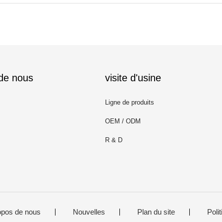
 de nous
visite d'usine
Ligne de produits
OEM / ODM
R & D
opos de nous
Nouvelles
Plan du site
Polit