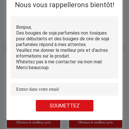
Nous vous rappellerons bientôt!
Produits sur mesure de luxe pour
Adultes Kit de bougies parfumées
adultes Kit de gel de cire de soja
de Noël Kit de cire de bougie
parfumée
Obtenez le meilleur prix
Obtenez le meilleur prix
Kit de fabrication de bougies
Kit de fabrication de bougies à base
SOUMETTEZ
parfumées à l'intérieur avec
de soja
différents mélanges et parfums de
cire
Obtenez le meilleur prix
Obtenez le meilleur prix