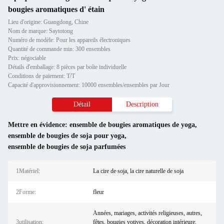
bougies aromatiques d' étain
Lieu d'origine: Guangdong, Chine
Nom de marque: Saytotong
Numéro de modèle: Pour les appareils électroniques
Quantité de commande min: 300 ensembles
Prix: négociable
Détails d'emballage: 8 pièces par boîte individuelle
Conditions de paiement: T/T
Capacité d'approvisionnement: 10000 ensembles/ensembles par Jour
Détail
Description
Mettre en évidence:
ensemble de bougies aromatiques de yoga
,
ensemble de bougies de soja pour yoga
,
ensemble de bougies de soja parfumées
1Matériel:
La cire de soja, la cire naturelle de soja
2Forme:
fleur
Années, mariages, activités religieuses, autres,
3utilisation:
fêtes, bougies votives, décoration intérieure,