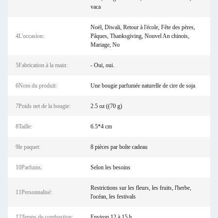
vaca
Noël, Diwali, Retour à l'école, Fête des pères,
4L'occasion:
Pâques, Thanksgiving, Nouvel An chinois,
Mariage, No
5Fabrication à la main:
- Oui, oui.
6Nom du produit:
Une bougie parfumée naturelle de cire de soja
7Poids net de la bougie:
2.5 oz ((70 g)
8Taille:
6.5*4 cm
9le paquet:
8 pièces par boîte cadeau
10Parfums:
Selon les besoins
Restrictions sur les fleurs, les fruits, l'herbe,
11Personnalisé:
l'océan, les festivals
12Temps de combustion:
Environ 12 à 15 h