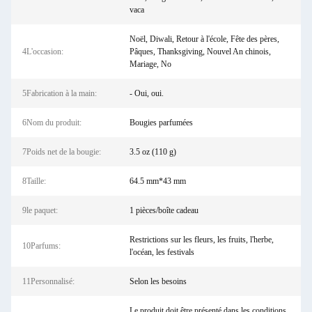
vaca
Noël, Diwali, Retour à l'école, Fête des pères,
4L'occasion:
Pâques, Thanksgiving, Nouvel An chinois,
Mariage, No
5Fabrication à la main:
- Oui, oui.
6Nom du produit:
Bougies parfumées
7Poids net de la bougie:
3.5 oz (110 g)
8Taille:
64.5 mm*43 mm
9le paquet:
1 pièces/boîte cadeau
Restrictions sur les fleurs, les fruits, l'herbe,
10Parfums:
l'océan, les festivals
11Personnalisé:
Selon les besoins
Le produit doit être présenté dans les conditions