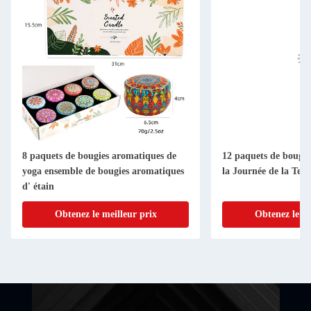
12 paquets de bougies parfumées pour
Les anniversaires L
la Journée de la Terre
bougies en cire sur
en étain Les bougie
sauge Arôme de lav
Obtenez le meilleur prix
Obtenez le 