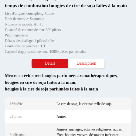
temps de combustion bougies de cire de soja faites à la main
Lieu d'origine: Guangdong, Chine
Nom de marque: Saytotong
Numéro de modèle: AS-13
Quantité de commande min: 300 pièces
Prix: négociable
Détails d'emballage: 1 pièces/boîte
Conditions de paiement: T/T
Capacité d'approvisionnement: 10000 pièces par semaine
Détail
Description
Mettre en évidence:
bougies parfumées aromathérapeutiques
,
bougies en cire de soja faites à la main
,
bougies à la cire de soja parfumées faites à la main
1Matériel:
La cire de soja, la cire naturelle de soja
2Forme:
Autres
Années, mariages, activités religieuses, autres,
3utilisation:
fêtes, bougies votives, décoration intérieure,