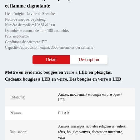
et flamme clignotante
Lieu d'origine: la ville de Shenzhen
Nom de marque: Saytotong
Numéro de modèle: L'ASL-01 est
Quantité de commande min: 100 ensembles
Prix: négociable
Conditions de paiement: T/T
Capacité d'approvisionnement: 3000 ensembles par semaine
Détail
Description
Mettre en évidence:
bougies en verre à LED en plexiglas
,
Cadeaux bougies à LED en verre
,
Des bougies en verre à LED
Autres, mouvement en coque en plastique +
1Matériel:
LED
2Forme:
PILAR
Années, mariages, activités religieuses, autres,
3utilisation:
fêtes, bougies votives, décoration intérieure,
vaca