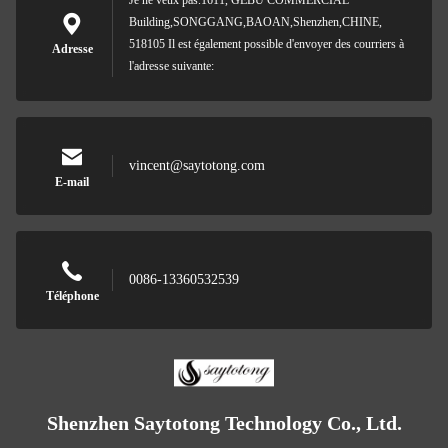
Je ne veux pas.1611, GEBU COMMERCIAL
Building,SONGGANG,BAOAN,Shenzhen,CHINE,
518105 Il est également possible d'envoyer des courriers à
Adresse
l'adresse suivante:
vincent@saytotong.com
E-mail
0086-13360532539
Téléphone
Shenzhen Saytotong Technology Co., Ltd.