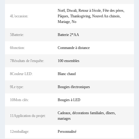
Noël, Diwali, Retour à l'école, Fête des pères,
4L'occasion:
Pâques, Thanksgiving, Nouvel An chinois,
Mariage, No
5Batterie:
Batterie 2*AA
6fonction:
Commande à distance
7Résultats de l'enquête:
100 ensembles
8Couleur LED:
Blanc chaud
9Le type:
Bougies électroniques
10Mots clés:
Bougies à LED
Cadeaux, décorations familiales, dîners,
11Application du projet:
mariages
12emballage:
Personnalisé