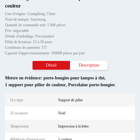
couleur
Lieu d'origine: Guangdong, Chine
Nom de marque: Saytotong
Quantité de commande min: 1 000 pièces
Prix: négociable
Détails d'emballage: Personnalisé
Délai de livraison: 15 à 30 jours
Conditions de paiement: T/T
Capacité d'approvisionnement: 100000 pièces par jour
Détail
Description
Mettre en évidence:
porte-bougies pour lampes à thé
,
1 support pour pilier de couleur
,
Porcelaine porte-bougies
1Le type:
Support de pilier
2L'occasion:
Noël
3Impression:
Impression à la lettre
4Méthode d'impression:
1 couleur