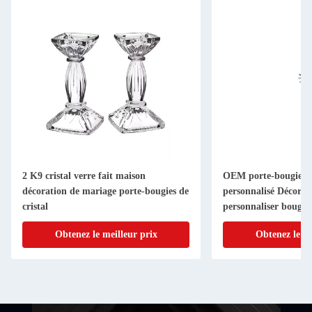
2 K9 cristal verre fait maison
OEM porte-bougies 
décoration de mariage porte-bougies de
personnalisé Décorat
cristal
personnaliser bougie
Pot
Obtenez le meilleur prix
Obtenez le me