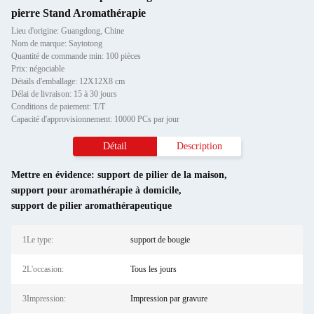
pierre Stand Aromathérapie
Lieu d'origine: Guangdong, Chine
Nom de marque: Saytotong
Quantité de commande min: 100 pièces
Prix: négociable
Détails d'emballage: 12X12X8 cm
Délai de livraison: 15 à 30 jours
Conditions de paiement: T/T
Capacité d'approvisionnement: 10000 PCs par jour
Détail
Description
Mettre en évidence:
support de pilier de la maison
,
support pour aromathérapie à domicile
,
support de pilier aromathérapeutique
1Le type:
support de bougie
2L'occasion:
Tous les jours
3Impression:
Impression par gravure