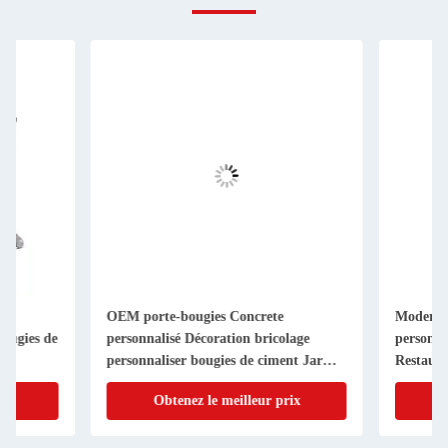
OEM porte-bougies Concrete
Moderne minimaliste 
personnalisé Décoration bricolage
personnalisé des lign
personnaliser bougies de ciment Jar
Restaurant Candleli
Pot
Décoration de la mai
Obtenez le meilleur prix
Obtenez le me