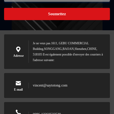
Soumettez
Je ne veux pas.1611, GEBU COMMERCIAL
Building,SONGGANG,BAOAN,Shenzhen,CHINE,
518105 Il est également possible d'envoyer des courriers à
Adresse
l'adresse suivante:
vincent@saytotong.com
E-mail