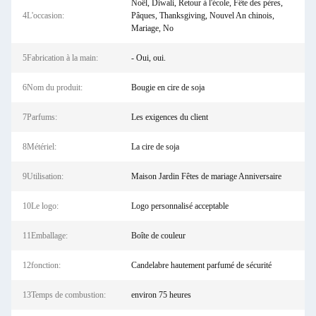
Noël, Diwali, Retour à l'école, Fête des pères,
4L'occasion:
Pâques, Thanksgiving, Nouvel An chinois,
Mariage, No
5Fabrication à la main:
- Oui, oui.
6Nom du produit:
Bougie en cire de soja
7Parfums:
Les exigences du client
8Métériel:
La cire de soja
9Utilisation:
Maison Jardin Fêtes de mariage Anniversaire
10Le logo:
Logo personnalisé acceptable
11Emballage:
Boîte de couleur
12fonction:
Candelabre hautement parfumé de sécurité
13Temps de combustion:
environ 75 heures