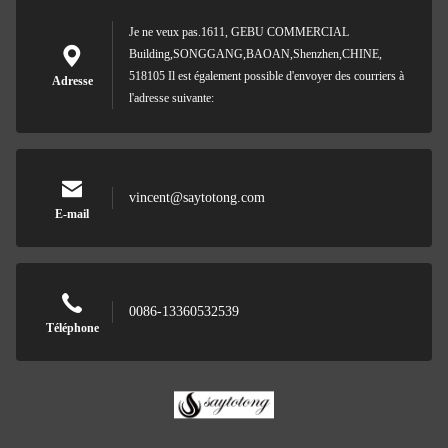
Je ne veux pas.1611, GEBU COMMERCIAL
Building,SONGGANG,BAOAN,Shenzhen,CHINE,
518105 Il est également possible d'envoyer des courriers à
Adresse
l'adresse suivante:
vincent@saytotong.com
E-mail
0086-13360532539
Téléphone