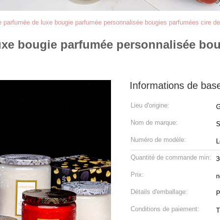
re parfumée de luxe bougie parfumée personnalisée bougies parfumées cire de 
luxe bougie parfumée personnalisée bou
Informations de bas
Lieu d'origine:
G
Nom de marque:
S
Numéro de modèle:
L
Quantité de commande min:
3
Prix:
n
Détails d'emballage:
P
Conditions de paiement:
T