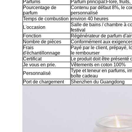
Parfums
Parfum principal:Flore, fruits,
Pourcentage de
Contenu par défaut 8%, le co
parfum
personnalisé
Temps de combustion
environ 40 heures
Salle de bains / chambre à cou
L'occasion
festival
Fonction
Régénérateur de parfum d'air
Nombre de pièces
Conformément aux exigences 
Frais
Payé par le client, prépayé,
d'échantillonnage
le rembourser
Certificat
Le produit doit être présenté
Je vous en prie.
Vêtements en coton 100%
Type et teneur en parfums, im
Personnalisé
boîte cadeau
Port de chargement
Shenzhen du Guangdong