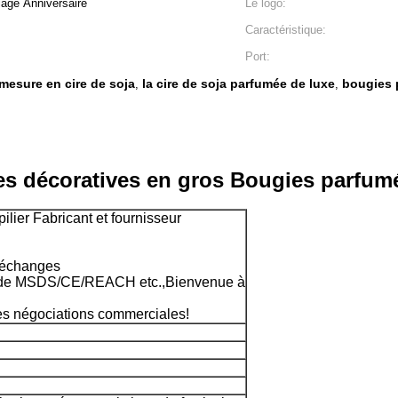
iage Anniversaire
Le logo:
Caractéristique:
Port:
mesure en cire de soja
la cire de soja parfumée de luxe
bougies 
,
,
es décoratives en gros Bougies parfumé
ilier Fabricant et fournisseur
 échanges
ts de MSDS/CE/REACH etc.,Bienvenue à
es négociations commerciales!