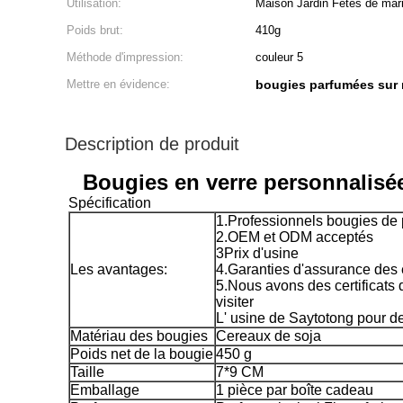
Utilisation:
Maison Jardin Fêtes de mar
Poids brut:
410g
Méthode d'impression:
couleur 5
Mettre en évidence:
bougies parfumées sur 
Description de produit
Bougies en verre personnalisé
Spécification
1.Professionnels bougies de p
2.OEM et ODM acceptés
3Prix d'usine
Les avantages:
4.Garanties d'assurance des
5.Nous avons des certifica
visiter
L' usine de Saytotong pour d
Matériau des bougies
Cereaux de soja
Poids net de la bougie
450 g
Taille
7*9 CM
Emballage
1 pièce par boîte cadeau