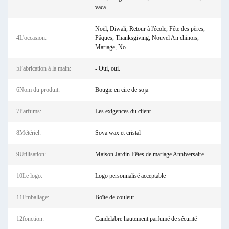
vaca
Noël, Diwali, Retour à l'école, Fête des pères,
4L'occasion:
Pâques, Thanksgiving, Nouvel An chinois,
Mariage, No
5Fabrication à la main:
- Oui, oui.
6Nom du produit:
Bougie en cire de soja
7Parfums:
Les exigences du client
8Métériel:
Soya wax et cristal
9Utilisation:
Maison Jardin Fêtes de mariage Anniversaire
10Le logo:
Logo personnalisé acceptable
11Emballage:
Boîte de couleur
12fonction:
Candelabre hautement parfumé de sécurité