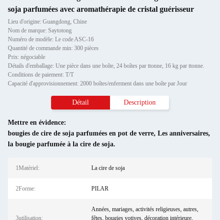
soja parfumées avec aromathérapie de cristal guérisseur
Lieu d'origine: Guangdong, Chine
Nom de marque: Saytotong
Numéro de modèle: Le code ASC-16
Quantité de commande min: 300 pièces
Prix: négociable
Détails d'emballage: Une pièce dans une boîte, 24 boîtes par ttonne, 16 kg par ttonne.
Conditions de paiement: T/T
Capacité d'approvisionnement: 2000 boîtes/enferment dans une boîte par Jour
Détail
Description
Mettre en évidence:
bougies de cire de soja parfumées en pot de verre
,
Les anniversaires
,
la bougie parfumée à la cire de soja.
1Matériel:
La cire de soja
2Forme:
PILAR
Années, mariages, activités religieuses, autres,
3utilisation:
fêtes, bougies votives, décoration intérieure,