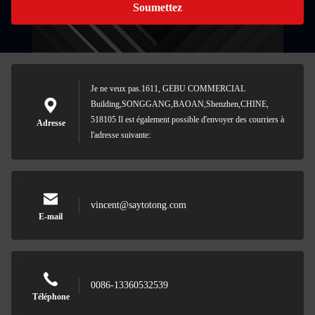
Soumettez
Je ne veux pas.1611, GEBU COMMERCIAL
Building,SONGGANG,BAOAN,Shenzhen,CHINE,
518105 Il est également possible d'envoyer des courriers à
Adresse
l'adresse suivante:
vincent@saytotong.com
E-mail
0086-13360532539
Téléphone