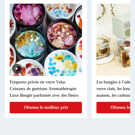
Étiquette privée en verre Velas
Les bougies à l'odeur 
Cristaux de guérison Aromathérapie
verre clair, les bougi
Luxe Bougie parfumée avec des fleurs
maison, les cadeaux 
Obtenez le meilleur prix
Obtenez le me