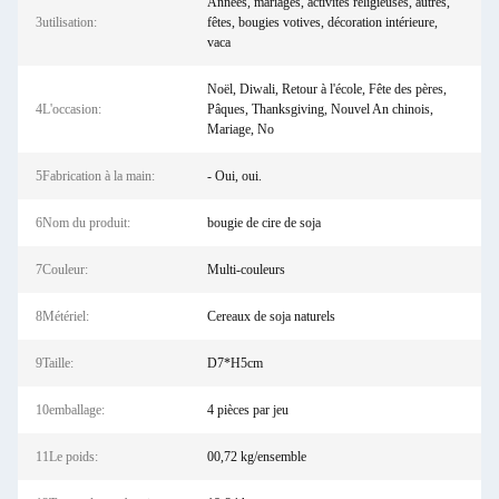
Années, mariages, activités religieuses, autres,
3utilisation:
fêtes, bougies votives, décoration intérieure,
vaca
Noël, Diwali, Retour à l'école, Fête des pères,
4L'occasion:
Pâques, Thanksgiving, Nouvel An chinois,
Mariage, No
5Fabrication à la main:
- Oui, oui.
6Nom du produit:
bougie de cire de soja
7Couleur:
Multi-couleurs
8Métériel:
Cereaux de soja naturels
9Taille:
D7*H5cm
10emballage:
4 pièces par jeu
11Le poids:
00,72 kg/ensemble