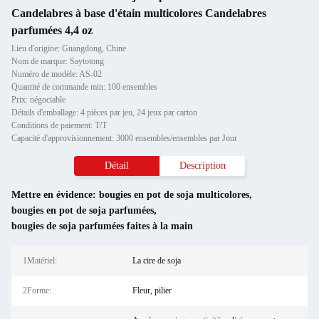
Candelabres à base d'étain multicolores Candelabres
parfumées 4,4 oz
Lieu d'origine: Guangdong, Chine
Nom de marque: Saytotong
Numéro de modèle: AS-02
Quantité de commande min: 100 ensembles
Prix: négociable
Détails d'emballage: 4 pièces par jeu, 24 jeux par carton
Conditions de paiement: T/T
Capacité d'approvisionnement: 3000 ensembles/ensembles par Jour
Détail
Description
Mettre en évidence:
bougies en pot de soja multicolores
,
bougies en pot de soja parfumées
,
bougies de soja parfumées faites à la main
1Matériel:
La cire de soja
2Forme:
Fleur, pilier