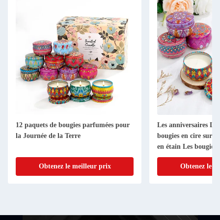
12 paquets de bougies parfumées pour
Les anniversaires Le
la Journée de la Terre
bougies en cire sur 
en étain Les bougies
sauge Arôme de lava
Obtenez le meilleur prix
Obtenez le me