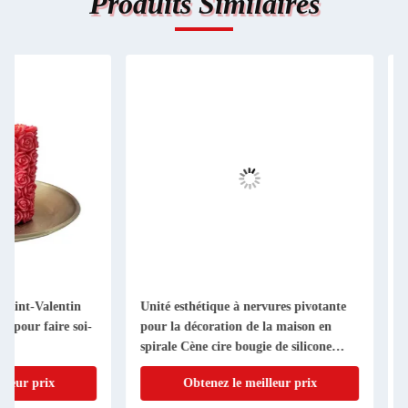
Produits Similaires
Unité esthétique à nervures pivotante
3D Colonne romaine 
pour la décoration de la maison en
de bougie moule de 
spirale Cène cire bougie de silicone
européenne
moule
Obtenez le meilleur prix
Obtenez le me