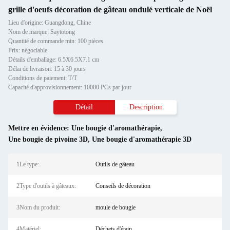
grille d'oeufs décoration de gâteau ondulé verticale de Noël
Lieu d'origine: Guangdong, Chine
Nom de marque: Saytotong
Quantité de commande min: 100 pièces
Prix: négociable
Détails d'emballage: 6.5X6.5X7.1 cm
Délai de livraison: 15 à 30 jours
Conditions de paiement: T/T
Capacité d'approvisionnement: 10000 PCs par jour
Détail
Description
Mettre en évidence:
Une bougie d'aromathérapie
,
Une bougie de pivoine 3D
,
Une bougie d'aromathérapie 3D
1Le type:
Outils de gâteau
2Type d'outils à gâteaux:
Conseils de décoration
3Nom du produit:
moule de bougie
4Matériel:
Déchets d'étain