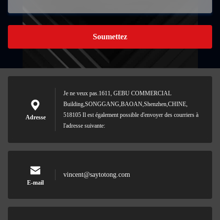
Soumettez
Je ne veux pas.1611, GEBU COMMERCIAL
Building,SONGGANG,BAOAN,Shenzhen,CHINE,
518105 Il est également possible d'envoyer des courriers à
Adresse
l'adresse suivante:
vincent@saytotong.com
E-mail